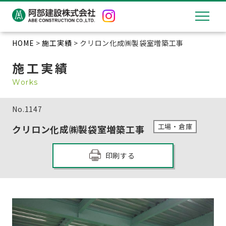
HOME
>
施工実績
> クリロン化成㈱製袋室増築工事
施工実績
Works
No.
1147
工場・倉庫
クリロン化成㈱製袋室増築工事
印刷する