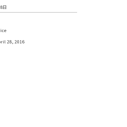
28日
fice
il 28, 2016