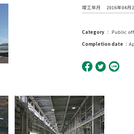
竣工年月
2016年04月
Category
：
Public of
Completion date
：Apr