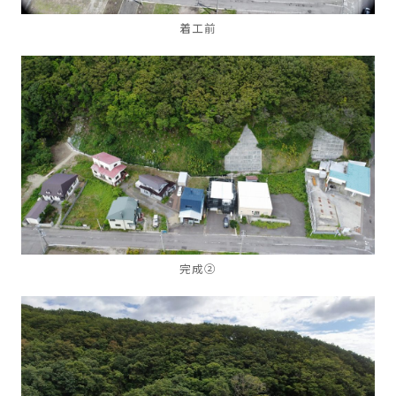
着工前
完成②