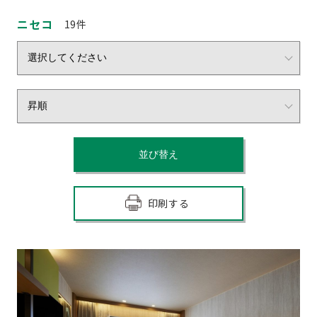
ニセコ
19
件
印刷する