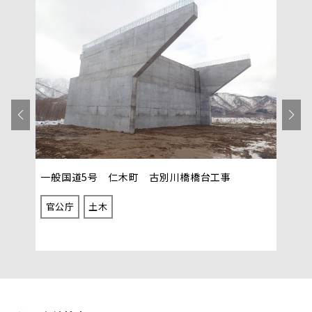
ノーザ
一般国道5号 仁木町 古別川橋橋台工事
ホテ
官公庁
土木